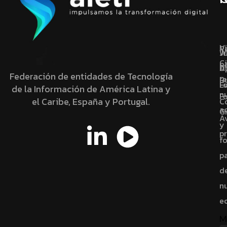
V
R
J
W
C
p
Di
A
Federación de entidades de Tecnología
re
R
E
F
de la Información de América Latina y
n
F
el Caribe, España y Portugal.
C
a
G
A
y
p
f
p
d
n
e
M